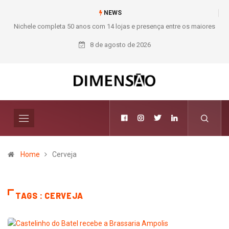
NEWS
hele completa 50 anos com 14 lojas e presença entre os maiores
Moda dei
varejistas de materiais de construção do Brasil
8 de agosto de 2026
Home
Cerveja
TAGS : CERVEJA