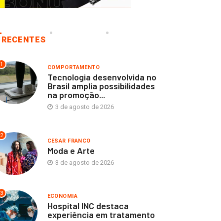
RECENTES
1
COMPORTAMENTO
Tecnologia desenvolvida no
Brasil amplia possibilidades
na promoção...
3 de agosto de 2026
2
CESAR FRANCO
Moda e Arte
3 de agosto de 2026
CESAR FRANCO
3
ECONOMIA
ocolateria Brasileira
Hospital INC destaca
augura primeira loja em
experiência em tratamento