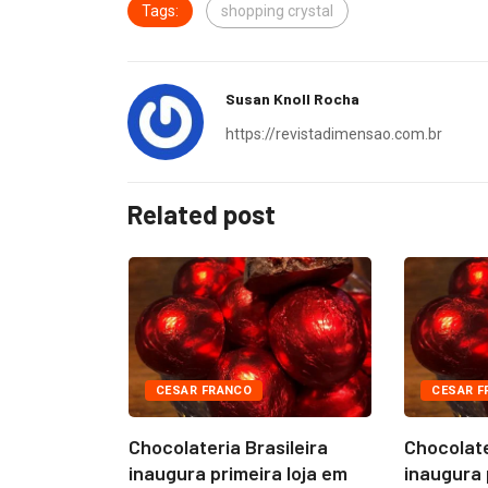
Tags:
shopping crystal
Susan Knoll Rocha
https://revistadimensao.com.br
Related post
CESAR FRANCO
CESAR F
ileira
Chocolateria Brasileira
Chocolate
a loja em
inaugura primeira loja em
inaugura 