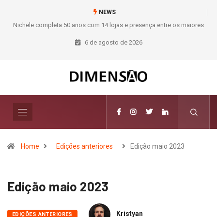
NEWS
e presença entre os maiores
Moda deixa de seguir tendências e passa a co
nstrução do Brasil
aposta na curadoria como no
6 de agosto de 2026
Home
Edições anteriores
Edição maio 2023
Edição maio 2023
Kristyan
EDIÇÕES ANTERIORES