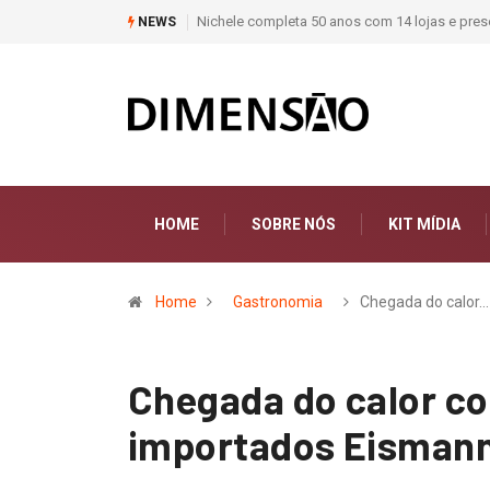
teriais de construção do Brasil
Moda deixa de seguir tendências e passa a co
NEWS
HOME
SOBRE NÓS
KIT MÍDIA
Home
Gastronomia
Chegada do calor…
Chegada do calor c
importados Eisman