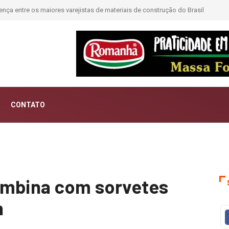
ntar histórias; Forward aposta na curadoria como novo luxo
CONTATO
ombina com sorvetes
n