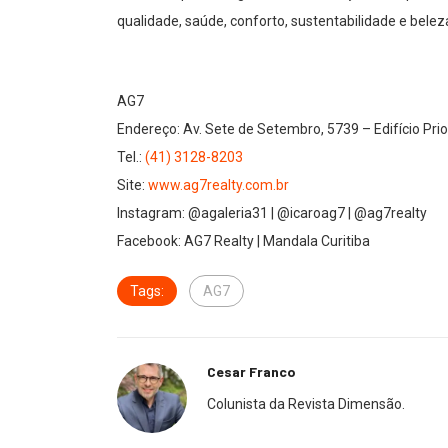
qualidade, saúde, conforto, sustentabilidade e beleza
AG7
Endereço:
Av. Sete de Setembro, 5739 – Edifício Prio
Tel.:
(41) 3128-8203
Site:
www.ag7realty.com.br
Instagram: @agaleria31 | @icaroag7 | @ag7realty
Facebook: AG7 Realty | Mandala Curitiba
Tags:
AG7
Cesar Franco
Colunista da Revista Dimensão.