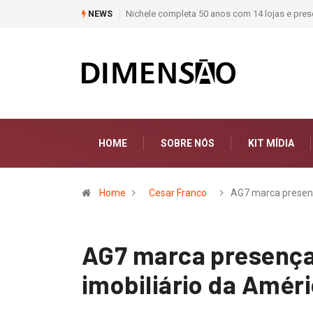
Moda deixa de seguir tendências e passa a co
NEWS
HOME
SOBRE NÓS
KIT MÍDIA
Home
Cesar Franco
AG7 marca prese
AG7 marca presença
imobiliário da Améri