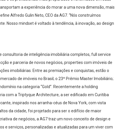
ransportam a experiência do morar a uma nova dimensão, mais
efine Alfredo Gulin Neto, CEO da AG7. “Nós construímos
nte. Nosso
mindset
é voltado à tendência, à inovação, ao design
sultoria de inteligência imobiliária completos,
full service
ecção e parceria de novos negócios,
properties
com imóveis de
ções imobiliárias. Entre as premiações e conquistas, estão o
mercado de imóveis no Brasil; o 23º Prêmio Master Imobiliário;
Condomínio na categoria “Gold”. Recentemente a holding
 com a Triptyque Architecture, a ser edificado em Curitiba
cante, inspirado nos arranha-céus de Nova York, com vista
os da cidade, foi projetado para ser o edifício de maior
iativa de negócios, a AG7 traz um novo conceito de design e
tos e serviços, personalizadas e atualizadas para um viver com