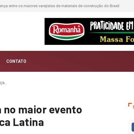
ntar histórias; Forward aposta na curadoria como novo luxo
CONTATO
nça…
 no maior evento
ca Latina