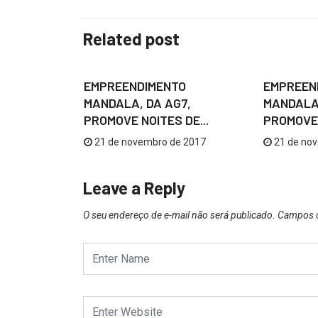
Related post
GASTRONOMIA
GASTRO
O
EMPREENDIMENTO
EMPREEN
7,
MANDALA, DA AG7,
MANDALA,
DE...
PROMOVE NOITES DE...
PROMOVE 
e 2017
21 de novembro de 2017
21 de no
Leave a Reply
O seu endereço de e-mail não será publicado.
Campos o