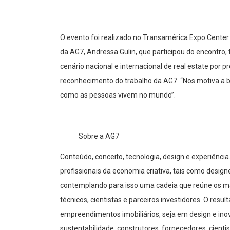
O evento foi realizado no Transamérica Expo Center e
da AG7, Andressa Gulin, que participou do encontro, 
cenário nacional e internacional de
real estate
por pr
reconhecimento do trabalho da AG7. “Nos motiva a b
como as pessoas vivem no mundo”.
Sobre a AG7
Conteúdo, conceito, tecnologia, design e experiênci
profissionais da economia criativa, tais como designe
contemplando para isso uma cadeia que reúne os mai
técnicos, cientistas e parceiros investidores. O resu
empreendimentos imobiliários, seja em design e inov
sustentabilidade, construtores, fornecedores, cient