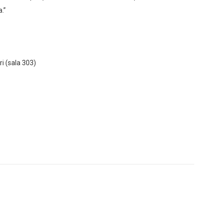
.”
ri
(sala 303)