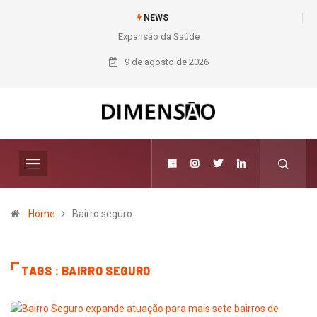
NEWS
Expansão da Saúde
Nichele completa
50 anos com 14
9 de agosto de 2026
lojas e presença
entre os maiores
varejistas de
materiais de
construção do
Brasil
Home
Bairro seguro
TAGS : BAIRRO SEGURO