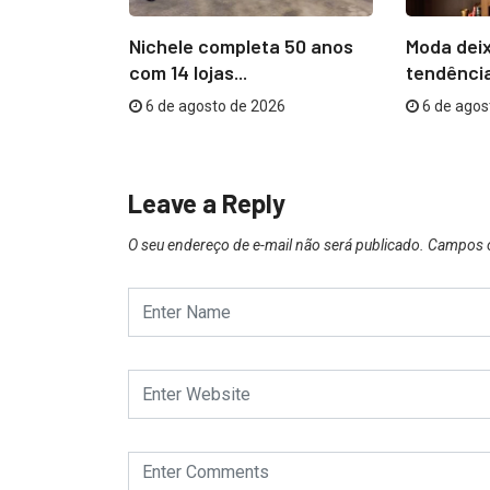
nvolvida no
Nichele completa 50 anos
Moda deix
sibilidades
com 14 lojas...
tendência
6 de agosto de 2026
6 de agos
26
Leave a Reply
O seu endereço de e-mail não será publicado.
Campos o