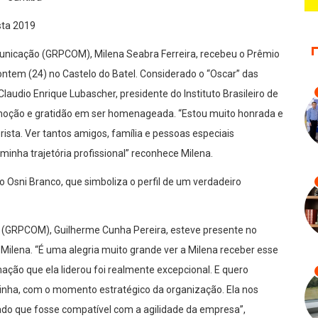
sta 2019
unicação (GRPCOM), Milena Seabra Ferreira, recebeu o Prêmio
 ontem (24) no Castelo do Batel. Considerado o “Oscar” das
laudio Enrique Lubascher, presidente do Instituto Brasileiro de
emoção e gratidão em ser homenageada. “Estou muito honrada e
rista. Ver tantos amigos, família e pessoas especiais
minha trajetória profissional” reconhece Milena.
ico Osni Branco, que simboliza o perfil de um verdadeiro
(GRPCOM), Guilherme Cunha Pereira, esteve presente no
 Milena. “É uma alegria muito grande ver a Milena receber esse
ção que ela liderou foi realmente excepcional. E quero
a tinha, com o momento estratégico da organização. Ela nos
ado que fosse compatível com a agilidade da empresa”,