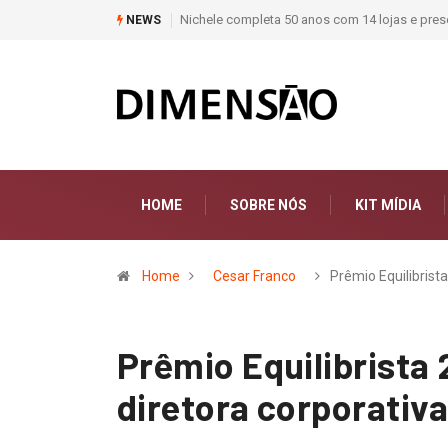
Moda deixa de seguir tendências e passa a co
NEWS
HOME
SOBRE NÓS
KIT MÍDIA
Home
Cesar Franco
Prêmio Equilibrist
Prêmio Equilibrista 
diretora corporati