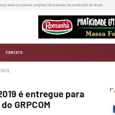
ntar histórias; Forward aposta na curadoria como novo luxo
CONTATO
a 2019…
2019 é entregue para
va do GRPCOM