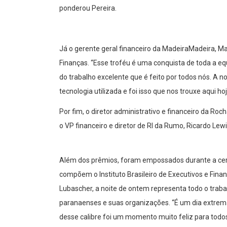
ponderou Pereira.
Já o gerente geral financeiro da MadeiraMadeira, M
Finanças. “Esse troféu é uma conquista de toda a e
do trabalho excelente que é feito por todos nós. A n
tecnologia utilizada e foi isso que nos trouxe aqui ho
Por fim, o diretor administrativo e financeiro da Roch
o VP financeiro e diretor de RI da Rumo, Ricardo Lew
Além dos prêmios, foram empossados durante a ceri
compõem o Instituto Brasileiro de Executivos e Finan
Lubascher, a noite de ontem representa todo o trabal
paranaenses e suas organizações. “É um dia extrema
desse calibre foi um momento muito feliz para todos