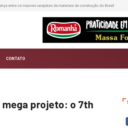
ntar histórias; Forward aposta na curadoria como novo luxo
CONTATO
 mega projeto: o 7th