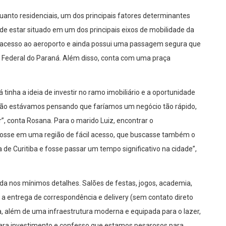
uanto residenciais, um dos principais fatores determinantes
 de estar situado em um dos principais eixos de mobilidade da
cil acesso ao aeroporto e ainda possui uma passagem segura que
de Federal do Paraná. Além disso, conta com uma praça
 tinha a ideia de investir no ramo imobiliário e a oportunidade
“Não estávamos pensando que faríamos um negócio tão rápido,
”, conta Rosana. Para o marido Luiz, encontrar o
fosse em uma região de fácil acesso, que buscasse também o
a de Curitiba e fosse passar um tempo significativo na cidade”,
 nos mínimos detalhes. Salões de festas, jogos, academia,
ra a entrega de correspondência e delivery (sem contato direto
 além de uma infraestrutura moderna e equipada para o lazer,
para investimento e confesso que estamos pesarosos para