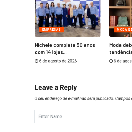
EMPRESAS
MODA E 
nvolvida no
Nichele completa 50 anos
Moda deix
sibilidades
com 14 lojas...
tendência
6 de agosto de 2026
6 de agos
26
Leave a Reply
O seu endereço de e-mail não será publicado.
Campos o