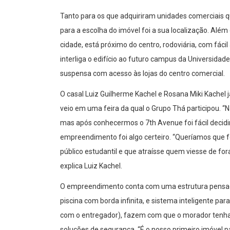
Tanto para os que adquiriram unidades comerciais q
para a escolha do imóvel foi a sua localização. Além
cidade, está próximo do centro, rodoviária, com fá
interliga o edifício ao futuro campus da Universida
suspensa com acesso às lojas do centro comercial.
O casal Luiz Guilherme Kachel e Rosana Miki Kachel já
veio em uma feira da qual o Grupo Thá participou. 
mas após conhecermos o 7th Avenue foi fácil decidir
empreendimento foi algo certeiro. “Queríamos que 
público estudantil e que atraísse quem viesse de for
explica Luiz Kachel.
O empreendimento conta com uma estrutura pensada
piscina com borda infinita, e sistema inteligente pa
com o entregador), fazem com que o morador tenha,
soluções de segurança. “É o nosso primeiro imóvel 