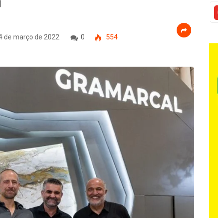
a
4 de março de 2022
0
554