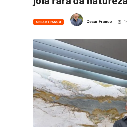
joia rara da naturez
Cesar Franco
1
CESAR FRANCO