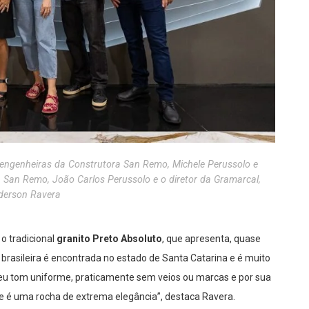
 engenheiras da Construtora San Remo, Michele Perussolo e
ra San Remo, João Carlos Perussolo e o diretor da Gramarcal,
derson Ravera
 o tradicional
granito Preto Absoluto
, que apresenta, quase
 brasileira é encontrada no estado de Santa Catarina e é muito
 seu tom uniforme, praticamente sem veios ou marcas e por sua
 e é uma rocha de extrema elegância”, destaca Ravera.