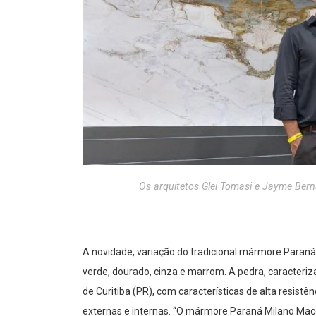
Os arquitetos Glei Tomasi e Jayme Ber
A novidade, variação do tradicional mármore Paran
verde, dourado, cinza e marrom. A pedra, caracteriz
de Curitiba (PR), com características de alta resistê
externas e internas. “O mármore Paraná Milano Macc