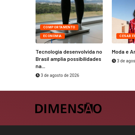
taca
tratamento
COMPORTAMENTO
6
ECONOMIA
CESAR F
Tecnologia desenvolvida no
Moda e A
Brasil amplia possibilidades
3 de agos
na...
3 de agosto de 2026