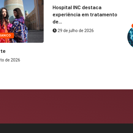
Hospital INC destaca
experiência em tratamento
de...
29 de julho de 2026
RANCO
rte
Te
Br
to de 2026
na