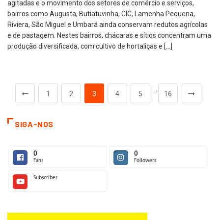
agitadas e o movimento dos setores de comércio e serviços,
bairros como Augusta, Butiatuvinha, CIC, Lamenha Pequena,
Riviera, São Miguel e Umbará ainda conservam redutos agrícolas
e de pastagem. Nestes bairros, chácaras e sítios concentram uma
produção diversificada, com cultivo de hortaliças e […]
…
1
2
3
4
5
16
SIGA-NOS
0
0
Fans
Followers
Subscriber