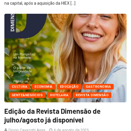
na capital, após a aquisição da HIEX […]
CULTURA
ECONOMIA
EDUCAÇÃO
GASTRONOMIA
GENTE&NEGÓCIOS
HOTELARIA
REVISTA DIMENSÃO
Edição da Revista Dimensão de
julho/agosto já disponível
Diogo Cavazotti Aires
6 de agosto de 2025