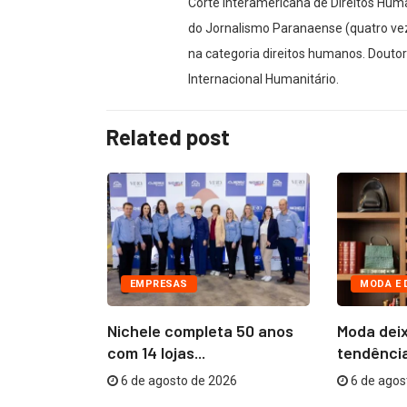
Corte Interamericana de Direitos Hu
do Jornalismo Paranaense (quatro vez
na categoria direitos humanos. Douto
Internacional Humanitário.
Related post
EMPRESAS
MODA E 
nvolvida no
Nichele completa 50 anos
Moda deix
sibilidades
com 14 lojas...
tendência
6 de agosto de 2026
6 de agos
26