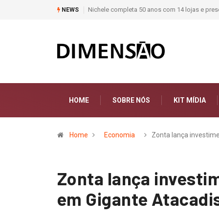
stas de materiais de construção do Brasil
Moda deixa de seguir tendências e 
NEWS
HOME
SOBRE NÓS
KIT MÍDIA
Home
Economia
Zonta lança investim
Zonta lança investi
em Gigante Atacadis