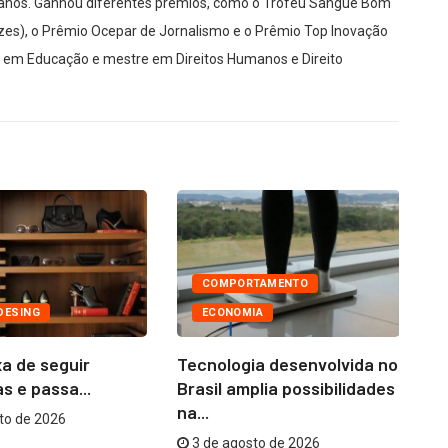
manos. Ganhou diferentes prêmios, como o Troféu Sangue Bom
es), o Prêmio Ocepar de Jornalismo e o Prêmio Top Inovação
r em Educação e mestre em Direitos Humanos e Direito
COMPORTAMENTO
DESING
ECONOMIA
a de seguir
Tecnologia desenvolvida no
Ni
s e passa...
Brasil amplia possibilidades
co
na...
to de 2026
3 de agosto de 2026