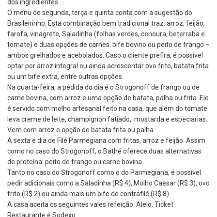
dos ingredientes.
O menu de segunda, terça e quinta conta com a sugestão do
Brasileirinho. Esta combinação bem tradicional traz: arroz, feijão,
farofa, vinagrete, Saladinha (folhas verdes, cenoura, beterraba e
tomate) e duas opções de carnes: bife bovino ou peito de frango –
ambos grelhados e acebolados. Caso o cliente prefira, é possível
optar por arroz integral ou ainda acrescentar ovo frito, batata frita
ou um bife extra, entre outras opções.
Na quarta-feira, a pedida do dia é o Strogonoff de frango ou de
carne bovina, com arroz e uma opção de batata, palha ou frita. Ele
é servido com molho artesanal feito na casa, que além do tomate
leva creme de leite, champignon fatiado, mostarda e especiarias.
Vem com arroz e opção de batata frita ou palha.
A sexta é dia de Filé Parmegiana com fritas, arroz e feijão. Assim
como no caso do Strogonoff, o Bathé oferece duas alternativas
de proteína: peito de frango ou carne bovina.
Tanto no caso do Strogonoff como o do Parmegiana, é possível
pedir adicionais como a Saladinha (R$ 4), Molho Caesar (R$ 3), ovo
frito (R$ 2) ou ainda mais um bife de contrafilé (R$ 8).
A casa aceita os seguintes vales refeição: Alelo, Ticket
Restaurante e Sodexo.