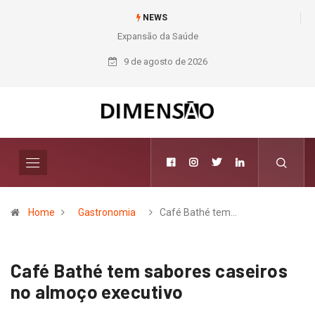
NEWS
Expansão da Saúde
Nichele completa
50 anos com 14
9 de agosto de 2026
lojas e presença
entre os maiores
varejistas de
materiais de
construção do
Brasil
Home
Gastronomia
Café Bathé tem…
Café Bathé tem sabores caseiros
no almoço executivo