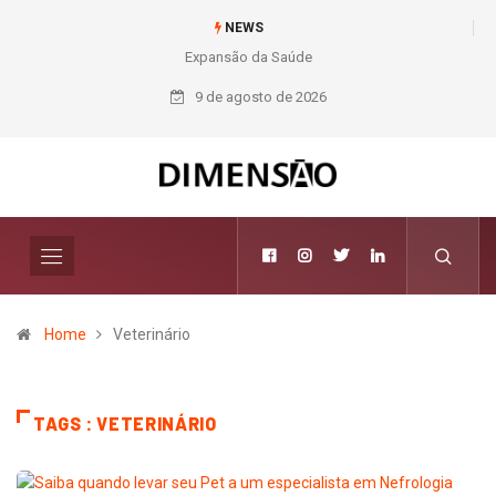
NEWS
Expansão da Saúde
Nichele completa
50 anos com 14
9 de agosto de 2026
lojas e presença
entre os maiores
varejistas de
materiais de
construção do
Brasil
Home
Veterinário
TAGS : VETERINÁRIO