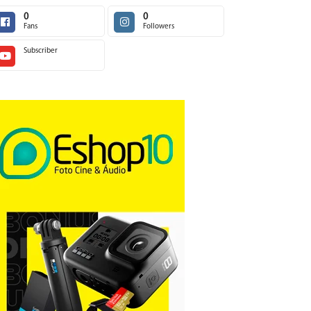
0
0
Fans
Followers
Subscriber