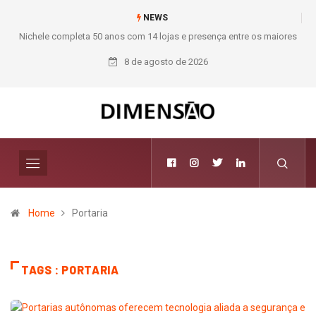
NEWS
Nichele completa 50 anos com 14 lojas e presença entre os maiores
Moda 
varejistas de materiais de construção do Brasil
8 de agosto de 2026
Home
Portaria
TAGS : PORTARIA