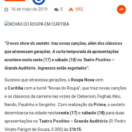
16 de maio de 2019
0
692
“O novo show do sexteto traz novas canções, além dos clássicos
que atravessam gerações. A curta temporada de apresentações
acontece nesta sexta (17) e sábado (18) no Teatro Positivo –
Grande Auditório. Ingressos estão esgotados”.
Sucesso que atravessa gerações, o
Roupa Nova
vem
a
Curitiba
com a turnê “Novas do Roupa”, que traz novas canções
e os clássicos da carreira nas vozes de Cleberson, Feghali, Kiko,
Nando, Paulinho e Serginho. Com realização da
Prime
, o sexteto
desembarca na cidade nesta
sexta (17)
e
sábado (18)
para duas
apresentações no
Teatro Positivo – Grande Auditório
(R: Pedro
Viriato Parigot de Souza, 5.300) às
21h15.