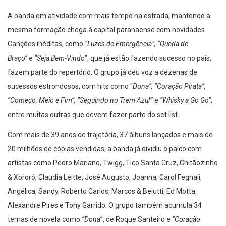
A banda em atividade com mais tempo na estrada, mantendo a
mesma formação chega à capital paranaense com novidades.
Canções inéditas, como
“Luzes de Emergência”, “Queda de
Braço”
e
“Seja Bem-Vindo
”, que já estão fazendo sucesso no país,
fazem parte do repertório. O grupo já deu voz a dezenas de
sucessos estrondosos, com hits como “
Dona”, “Coração Pirata”,
“Começo, Meio e Fim”, “Seguindo no Trem Azul
”
e
“Whisky a Go Go”
,
entre muitas outras que devem fazer parte do set list.
Com mais de 39 anos de trajetória, 37 álbuns lançados e mais de
20 milhões de cópias vendidas, a banda já dividiu o palco com
artistas como Pedro Mariano, Twigg, Tico Santa Cruz, Chitãozinho
& Xororó, Claudia Leitte, José Augusto, Joanna, Carol Feghali,
Angélica, Sandy, Roberto Carlos, Marcos & Belutti, Ed Motta,
Alexandre Pires e Tony Garrido. O grupo também acumula 34
temas de novela como
“Dona
”, de Roque Santeiro e
“Coração