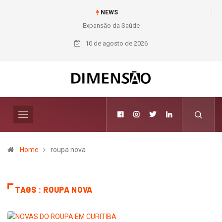
NEWS
Expansão da Saúde
Nichele completa
50 anos com 14
10 de agosto de 2026
lojas e presença
entre os maiores
varejistas de
materiais de
construção do
Brasil
Home
roupa nova
TAGS : ROUPA NOVA