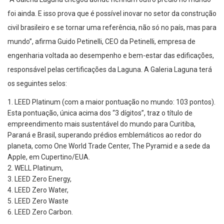
foi ainda. E isso prova que é possível inovar no setor da construção
civil brasileiro e se tornar uma referência, não só no país, mas para
mundo”, afirma Guido Petinelli, CEO da Petinelli,
empresa de
engenharia
voltada ao
desempenho e bem-estar
das
edificações
,
responsável pelas certificações da Laguna.
A Galeria
Laguna
terá
os seguintes selos:
1.
LEED Platinum (com a maior pontuação no mundo
: 103 pontos
)
.
Esta pontuação, únic
a
acima dos “3 dígitos”, traz o título de
empreendimento mais sustentável do mundo para Curitiba,
Paraná e Brasil, superando prédios emblemáticos ao redor do
planeta, como
One
World Trade
Center, The
Pyramid
e a sede da
Apple
, em Cupertino/EUA.
2.
WELL Platinum
,
3.
LEED Zero Energy
,
4.
LEED Zero Water,
5.
LEED Zero Waste
6.
L
EED Zero
Carbon
.