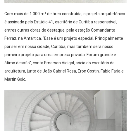
Com
mais de
1.000 m² de área construída, o
projeto arquitetônico
é assinado pelo Estúdio 41, escritório de Curitiba responsável
,
entres outras obras de destaque,
pela estação Comandante
Ferraz, na Antártica. “Esse é
um projeto especial.
Principalmente
por ser em nossa cidade, Curitiba, mas também será n
osso
primeiro projeto para uma empresa privada
. F
oi um
grande e
ótimo
desafio”, conta Emerson Vidigal, sócio do escritório
de
arquitetura
, junto de
João Gabriel Rosa,
Eron
Costin, Fabio Faria e
Martin
Goic
.