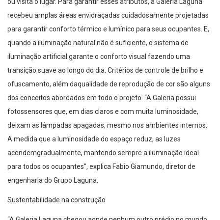
ou visita o lugar. Para garantir esses atributos, a Galeria Laguna
recebeu amplas áreas envidraçadas cuidadosamente projetadas
para garantir conforto térmico e lumínico para seus ocupantes. E,
quando a iluminação natural não é suficiente, o sistema de
iluminação artificial garante o conforto visual fazendo uma
transição suave ao longo do dia. Critérios de controle de brilho e
ofuscamento
, além da
qualidade de reprodução de cor são alguns
dos conceitos abordados em todo o projeto.
“A Galeria possui
fotossensores que, em dias claros
e
com muita luminosidade,
deixam
as lâmpadas apagadas, mesmo nos ambientes internos.
A
medida que a luminosidade do espaço reduz,
as luzes
acende
m
gradualmente, mantendo sempre a iluminação ideal
para todos os ocupantes”, explica Fabio Giamundo, diretor de
engenharia do Grupo Laguna.
Sustentabilidade na construção
“A Galeria Laguna chegou
a
onde nenhum outro prédio no mundo