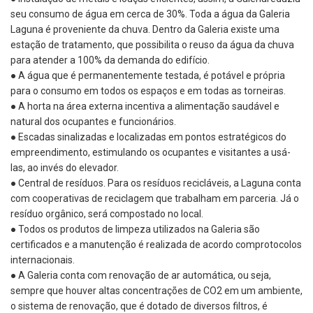
seu consumo de água em
cerca de
30%. Toda a água
d
a Galeria
Laguna
é
proveniente
da chuva.
Dentro da Galeria existe
uma
estação
de tratamento, que possibilita o reuso d
a água da chuva
para atender a 100% da demanda do edifício.
●
A água
que é permanentemente
testada
,
é potável
e própria
para o consumo
em todos os espaços
e em todas as torneiras.
●
A horta na área externa incentiva a alimentação saudável e
natural
dos ocupantes e funcionários.
●
Escadas sinalizadas e localizadas em pontos estratégicos do
empreendimento, estimulando os ocupantes e visitantes a usá-
las, ao invés do elevador.
●
Central de resíduos. Para o
s
res
í
duos recicláveis, a Laguna conta
com cooperativas de reciclagem
que trabalham em parceria
. Já o
resíduo orgânico, será
compostado
no local
.
●
Todos os produtos de limpeza utilizados na Galeria são
certificados e a manutenção é realizada
de acordo com
protocolos
internacionais.
●
A Galeria conta com renovação de ar automática, ou seja,
sempre que houver altas concentrações de CO2 em um ambiente,
o sistema de renovação, que é dotado de diversos filtros, é