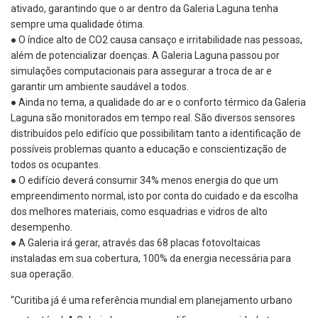
ativado, garantindo que o ar dentro da Galeria Laguna tenha
sempre
uma qualidade
ótima
.
●
O índice alto de CO2
caus
a
cansaço e irritabilidade
nas pessoas
,
além de potencializar
doenças. A Galeria Laguna passou por
simulações computacionais para assegurar a troca de ar
e
garantir um ambiente saudável a todos.
●
Ainda no tema, a qualidade do ar e o conforto térmico da Galeria
Laguna são monitorados em tempo real. São diversos sensores
distribuídos pelo edifício que possibilitam tanto a identificação de
possíveis problemas quanto a educação e conscientização de
todos os ocupantes.
●
O edifício
deverá
cons
umir
34% menos energia
do que um
empreendimento normal, isto por conta do cuidado e da escolha
dos melhores materiais, como esquadrias e vidros de alto
desempenho.
●
A Galeria
irá
gera
r
, através d
as
6
8
placas fotovoltaicas
instaladas
em su
a cobertura,
100% da energia necessária para
sua operação.
“Curitiba já é uma referência mundial em planejamento urbano