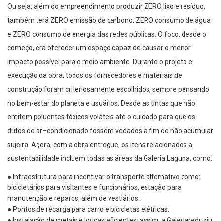
Ou seja, além do empreendimento produzir ZERO lixo e resíduo,
também terá ZERO emissão de carbono, ZERO consumo de água
e ZERO consumo de energia das redes públicas.
O
foco
, desde o
começo,
era oferecer um espaço capaz de causar o menor
impacto possível para o meio ambiente
.
Durante
o projeto e
execução da
obra,
todos
os fornecedores e
materiais de
construção foram
criteriosamente escolhidos
,
sempre pensando
no bem-estar do planeta e usuários
.
D
esde as tintas que não
emitem poluentes tóxicos voláteis até
o cuidado para que os
dutos de ar
–
condicionado fossem vedados a fim de não acumular
sujeira.
Agora, com a obra entregue, os itens relacionados a
sustentabilidade incluem todas as áreas da Galeri
a Laguna,
como:
●
Infraestrutura para incentivar o transporte alternativo como:
bicicletários para visitantes e funcionários, estação para
manutenção e reparos
, além de
vestiários.
●
Pontos de recarga para carro e bicicletas elétricas.
●
I
nstalação de metais e louças eficientes,
assim, a Galeria
reduziu