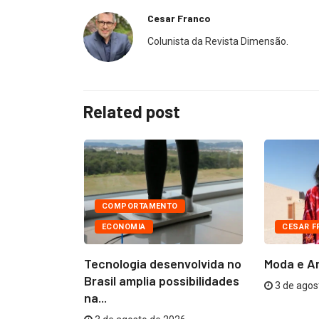
Cesar Franco
Colunista da Revista Dimensão.
Related post
COMPORTAMENTO
ÚDE
ECONOMIA
CESAR F
taca
Tecnologia desenvolvida no
Moda e A
tratamento
Brasil amplia possibilidades
3 de agos
na...