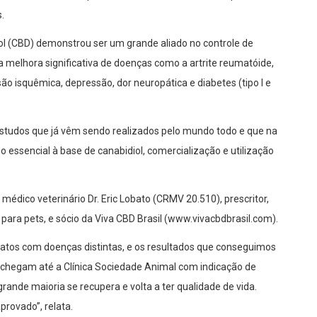
.
l (CBD) demonstrou ser um grande aliado no controle de
melhora significativa de doenças como a artrite reumatóide,
ão isquêmica, depressão, dor neuropática e diabetes (tipo I e
 estudos que já vêm sendo realizados pelo mundo todo e que na
leo essencial à base de canabidiol, comercialização e utilização
médico veterinário Dr. Eric Lobato (CRMV 20.510), prescritor,
ara pets, e sócio da Viva CBD Brasil (www.vivacbdbrasil.com).
gatos com doenças distintas, e os resultados que conseguimos
 chegam até a Clínica Sociedade Animal com indicação de
rande maioria se recupera e volta a ter qualidade de vida.
provado”, relata.