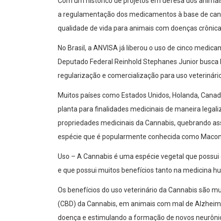
Com um histórico de projetos em defesa dos animai
a regulamentação dos medicamentos à base de cannab
qualidade de vida para animais com doenças crônica
No Brasil, a ANVISA já liberou o uso de cinco medi
Deputado Federal Reinhold Stephanes Junior busca 
regularização e comercialização para uso veterinário
Muitos países como Estados Unidos, Holanda, Canadá, 
planta para finalidades medicinais de maneira legal
propriedades medicinais da Cannabis, quebrando assim
espécie que é popularmente conhecida como Macon
Uso – A Cannabis é uma espécie vegetal que possui 
e que possui muitos benefícios tanto na medicina h
Os benefícios do uso veterinário da Cannabis são m
(CBD) da Cannabis, em animais com mal de Alzheime
doença e estimulando a formação de novos neurônios.