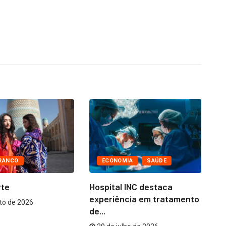
RANCO
ECONOMIA
SAÚDE
rte
Hospital INC destaca
Te
experiência em tratamento
Br
to de 2026
de...
na