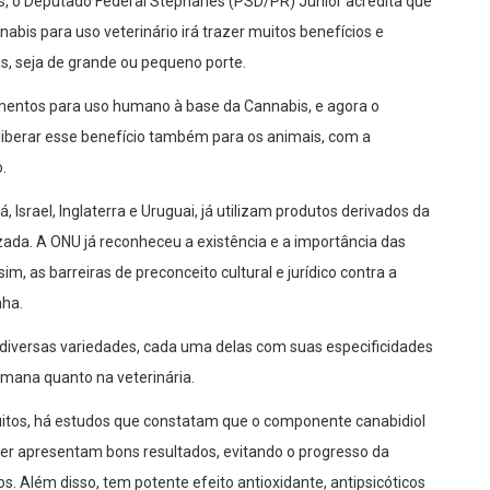
s, o Deputado Federal Stephanes (PSD/PR) Junior acredita que
is para uso veterinário irá trazer muitos benefícios e
s, seja de grande ou pequeno porte.
camentos para uso humano à base da Cannabis, e agora o
liberar esse benefício também para os animais, com a
.
Israel, Inglaterra e Uruguai, já utilizam produtos derivados da
izada. A ONU já reconheceu a existência e a importância das
, as barreiras de preconceito cultural e jurídico contra a
ha.
diversas variedades, cada uma delas com suas especificidades
umana quanto na veterinária.
uitos, há estudos que constatam que o componente canabidiol
r apresentam bons resultados, evitando o progresso da
 Além disso, tem potente efeito antioxidante, antipsicóticos