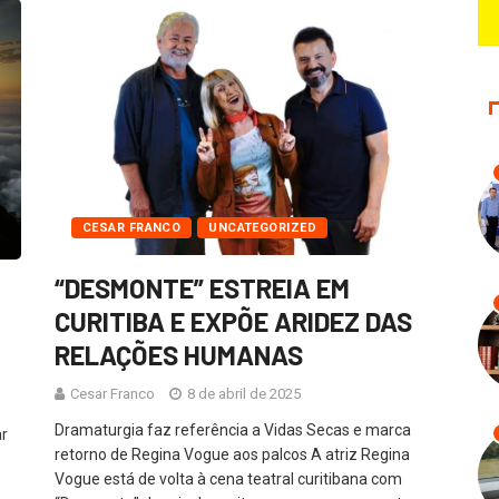
CESAR FRANCO
UNCATEGORIZED
“DESMONTE” ESTREIA EM
CURITIBA E EXPÕE ARIDEZ DAS
RELAÇÕES HUMANAS
Cesar Franco
8 de abril de 2025
Dramaturgia faz referência a Vidas Secas e marca
ar
retorno de Regina Vogue aos palcos A atriz Regina
Vogue está de volta à cena teatral curitibana com