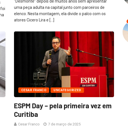
“Desmonte” depois de muitos anos sem apresentar
s
uma peça adulta na capital junto com parceiros de
foi
elenco. Nesta montagem, ela divide o palco com os
nha
atores Cicero Lira e […]
CESAR FRANCO
UNCATEGORIZED
ESPM Day – pela primeira vez em
Curitiba
Cesar Franco
7 de março de 2025