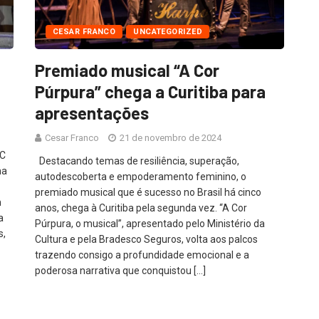
CESAR FRANCO
UNCATEGORIZED
Premiado musical “A Cor
Púrpura” chega a Curitiba para
apresentações
Cesar Franco
21 de novembro de 2024
NC
Destacando temas de resiliência, superação,
na
autodescoberta e empoderamento feminino, o
premiado musical que é sucesso no Brasil há cinco
m
anos, chega à Curitiba pela segunda vez. “A Cor
a
Púrpura, o musical”, apresentado pelo Ministério da
s,
Cultura e pela Bradesco Seguros, volta aos palcos
trazendo consigo a profundidade emocional e a
poderosa narrativa que conquistou […]