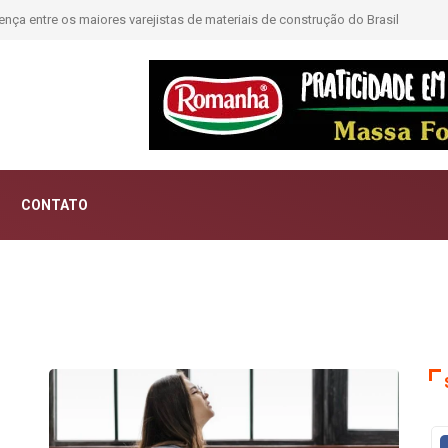
ntar histórias; Forward aposta na curadoria como novo luxo
CONTATO