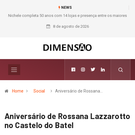
NEWS
res
Moda deixa de seguir tendências e passa a contar histórias; Forward
aposta na curadoria como novo luxo
8 de agosto de 2026
Home
Social
Aniversário de Rossana…
Aniversário de Rossana Lazzarotto
no Castelo do Batel