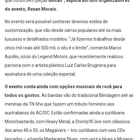
que constroem peças
únicas”,
explica um dos organizadores
do evento, Renan Morais.
No evento será possível conhecer diversos estilos de
customização, que vão desde carros populares até os mais
luxuosos e detalhados modelos. “Já fizemos trabalhos desde
cinco mil reais até 500 mil, o céu é o limite”, comenta Marco
Aurélio, sócio do Legend Motors, que recentemente realizou
parceria com o artista plástico Luiz Carlos Brugnera para
assinatura de uma coleção especial.
O evento conta ainda com opções musicais de rock para
todos os gostos.
As bandas vão do tradicional Blindagem até as
meninas da TN She que fazem um tributo feminino aos
australianos do AC/DC. Estão confirmadas ainda a curitibana
Motorbastards, com Heavy Metal, a Stomp’N’Jive com clássicos
dos anos 40 e 50, os Magaivers – trio curitibano com seis CDs
lançados – a banda Madarame Blues, com jazz e blues e Museos