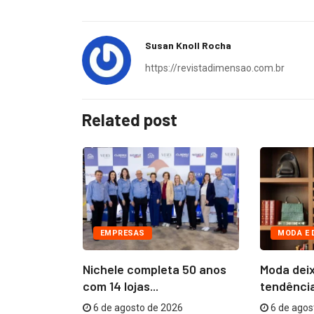
Susan Knoll Rocha
https://revistadimensao.com.br
Related post
EMPRESAS
MODA E 
nvolvida no
Nichele completa 50 anos
Moda deix
sibilidades
com 14 lojas...
tendência
6 de agosto de 2026
6 de agos