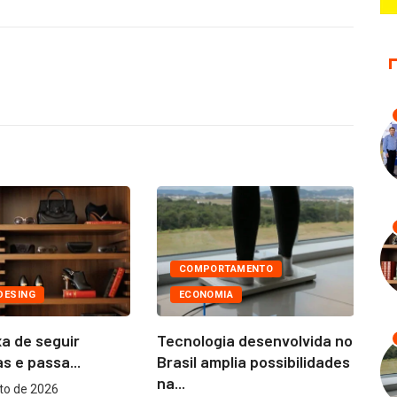
COMPORTAMENTO
DESING
ECONOMIA
a de seguir
Tecnologia desenvolvida no
Ni
s e passa...
Brasil amplia possibilidades
co
na...
to de 2026