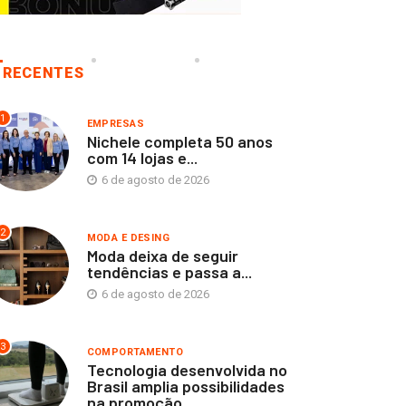
RECENTES
1
EMPRESAS
Nichele completa 50 anos
com 14 lojas e...
6 de agosto de 2026
2
MODA E DESING
Moda deixa de seguir
tendências e passa a...
6 de agosto de 2026
EMPRESAS
MODA E DESING
chele completa 50 anos
Moda deixa de seguir
3
COMPORTAMENTO
m 14 lojas...
tendências e passa...
Tecnologia desenvolvida no
Brasil amplia possibilidades
6 de agosto de 2026
6 de agosto de 2026
na promoção...