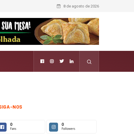
guir tendências e passa a contar histórias; Forward aposta na curadoria co
8 de agosto de 2026
SIGA-NOS
0
0
Fans
Followers