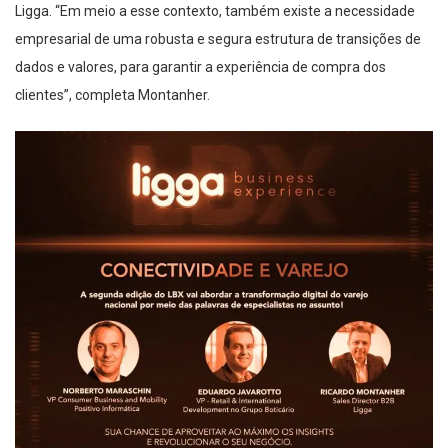
Ligga
. “
Em m
eio a esse contexto,
também existe
a necessidade
empresarial de uma robusta e segura estrutura de transições de
dados e valores, para
garantir
a experiência de compra dos
clientes
”,
completa
Montanher
.