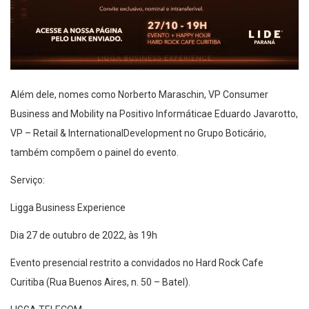
Além dele,
nomes
como Norberto
Maraschin
,
VP
Consumer
Business
and
Mobility
na
Positivo Informática
e Eduardo
Javarotto
,
VP –
Retail
&
International
Development
n
o
Grupo Boticário
,
também compõem o painel do evento
.
Serviço:
Ligga
Business Experience
Dia 2
7
de
outubro
de 2022, às 19h
Evento presencial
restrito a
convidados no Hard Rock
Cafe
Curitiba (Rua Buenos Aires, n. 50 – Batel)
.