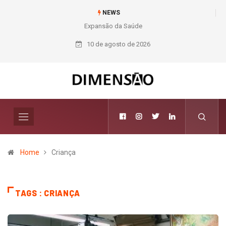
NEWS
Expansão da Saúde
Nichele completa
50 anos com 14
10 de agosto de 2026
lojas e presença
entre os maiores
varejistas de
materiais de
construção do
Brasil
Home
Criança
TAGS : CRIANÇA