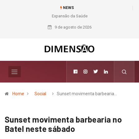
NEWS
Expansão da Saúde
Nichele completa
50 anos com 14
9 de agosto de 2026
lojas e presença
entre os maiores
varejistas de
materiais de
construção do
Brasil
Home
Social
Sunset movimenta barbearia…
Sunset movimenta barbearia no
Batel neste sábado