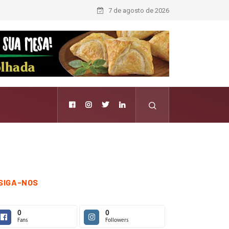
e passa a contar histórias; Forward aposta na curadoria como novo luxo
7 de agosto de 2026
SIGA-NOS
0
0
Fans
Followers