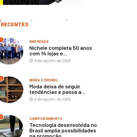
RECENTES
1
EMPRESAS
Nichele completa 50 anos
com 14 lojas e...
6 de agosto de 2026
2
MODA E DESING
Moda deixa de seguir
tendências e passa a...
6 de agosto de 2026
3
COMPORTAMENTO
EMPRESAS
MODA E DESING
Tecnologia desenvolvida no
Brasil amplia possibilidades
na promoção...