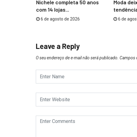
nvolvida no
Nichele completa 50 anos
Moda deix
sibilidades
com 14 lojas...
tendência
6 de agosto de 2026
6 de agos
26
Leave a Reply
O seu endereço de e-mail não será publicado.
Campos o