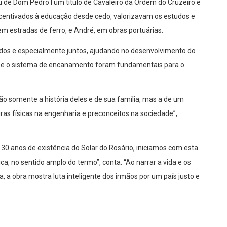
de Dom Pedro I um título de Cavaleiro da Ordem do Cruzeiro e
Incentivados à educação desde cedo, valorizavam os estudos e
m estradas de ferro, e André, em obras portuárias.
ados e especialmente juntos, ajudando no desenvolvimento do
tiba e o sistema de encanamento foram fundamentais para o
não somente a história deles e de sua família, mas a de um
iras físicas na engenharia e preconceitos na sociedade”,
0 anos de existência do Solar do Rosário, iniciamos com esta
a, no sentido amplo do termo”, conta. “Ao narrar a vida e os
, a obra mostra luta inteligente dos irmãos por um país justo e