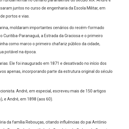
el fundamental no cenário paranaense do século XIX. André e
saram juntos no curso de engenharia da Escola Militar, em
e portos e vias.
tarina, moldaram importantes cenários do recém-formado
ro Curitiba-Paranaguá, a Estrada da Graciosa e o primeiro
inha como marco o primeiro chafariz público da cidade,
ua potável na época.
rias. Ele foi inaugurado em 1871 e desativado no início dos
vos apenas, incorporando parte da estrutura original do século
ionista. André, em especial, escreveu mais de 150 artigos
), e André, em 1898 (aos 60).
ória da família Rebouças, citando influências do pai Antônio