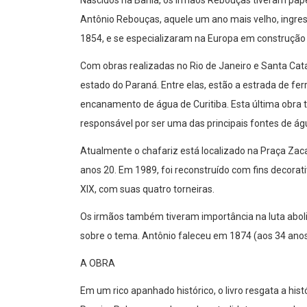
Nascidos na Bahia, os Irmãos Rebouças tiveram pap
Antônio Rebouças, aquele um ano mais velho, ingres
1854, e se especializaram na Europa em construção d
Com obras realizadas no Rio de Janeiro e Santa Ca
estado do Paraná. Entre elas, estão a estrada de fer
encanamento de água de Curitiba. Esta última obra t
responsável por ser uma das principais fontes de ág
Atualmente o chafariz está localizado na Praça Zaca
anos 20. Em 1989, foi reconstruído com fins decorati
XIX, com suas quatro torneiras.
Os irmãos também tiveram importância na luta abolic
sobre o tema. Antônio faleceu em 1874 (aos 34 anos
A OBRA
Em um rico apanhado histórico, o livro resgata a hist