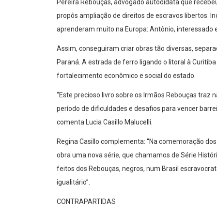
Pereira Rebouças, advogado autodidata que recebeu 
propôs ampliação de direitos de escravos libertos. 
aprenderam muito na Europa: Antônio, interessado e
Assim, conseguiram criar obras tão diversas, separ
Paraná. A estrada de ferro ligando o litoral à Curi
fortalecimento econômico e social do estado.
“Este precioso livro sobre os Irmãos Rebouças traz 
período de dificuldades e desafios para vencer barre
comenta Lucia Casillo Malucelli.
Regina Casillo complementa: “Na comemoração dos 3
obra uma nova série, que chamamos de Série Históric
feitos dos Rebouças, negros, num Brasil escravocrata
igualitário”.
CONTRAPARTIDAS