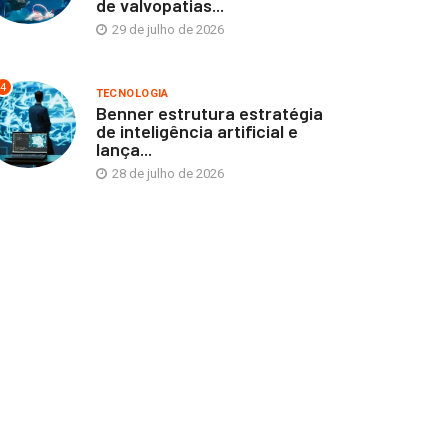
de valvopatias...
29 de julho de 2026
4
TECNOLOGIA
Benner estrutura estratégia
de inteligência artificial e
lança...
28 de julho de 2026
CESAR FRANCO
CESAR FRANCO
posição “Memória,
Primeira Exposição da
agem e infância” abre
Premiada Dupla Furf Desig
...
26 de junho de 2019