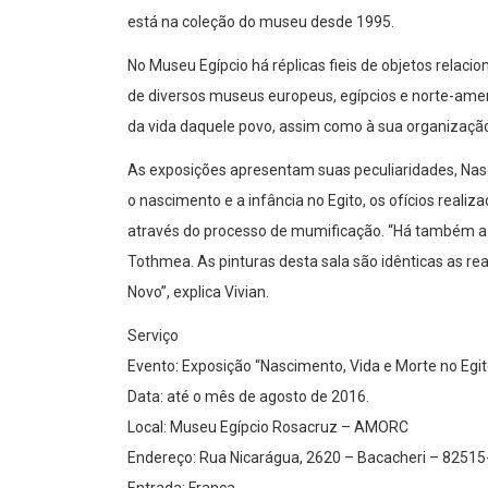
está na coleção do museu desde 1995.
No Museu Egípcio há réplicas fieis de objetos relaci
de diversos museus europeus, egípcios e norte-amer
da vida daquele povo, assim como à sua organização so
As exposições apresentam suas peculiaridades, Nasc
o nascimento e a infância no Egito, os ofícios realiz
através do processo de mumificação. “Há também a 
Tothmea. As pinturas desta sala são idênticas as rea
Novo”, explica Vivian.
Serviço
Evento: Exposição “Nascimento, Vida e Morte no Egit
Data: até o mês de agosto de 2016.
Local: Museu Egípcio Rosacruz – AMORC
Endereço: Rua Nicarágua, 2620 – Bacacheri – 82515-
Entrada: Franca