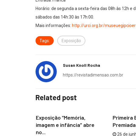
Horário: de segunda a sexta-feira das 08h às 12h e 
sábados das 14h:30 às 17h:00.
Mais informações:
http://urci.org.br/museuegipcioe
Tags:
Exposição
Susan Knoll Rocha
https://revistadimensao.com.br
Related post
CESAR FRANCO
CESAR F
ráfica
Exposição “Memória,
Primeira 
ra nesta
imagem e infância” abre
Premiada 
no...
26 de jun