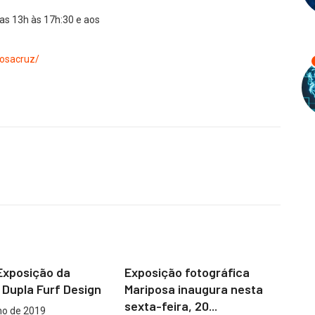
das 13h às 17h:30 e aos
rosacruz/
RANCO
TIOMKIM
Exposição da
Exposição fotográfica
Ex
Dupla Furf Design
Mariposa inaugura nesta
im
sexta-feira, 20...
no
ho de 2019