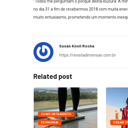
“Todos me perguntam o porquê desta loucura. A min
no dia 31 a fim de recebermos 2018 com muita energ
muito entusiasmo, prometendo um momento inesque
Susan Knoll Rocha
https://revistadimensao.com.br
Related post
COMPORTAMENTO
ÚDE
ECONOMIA
CESAR F