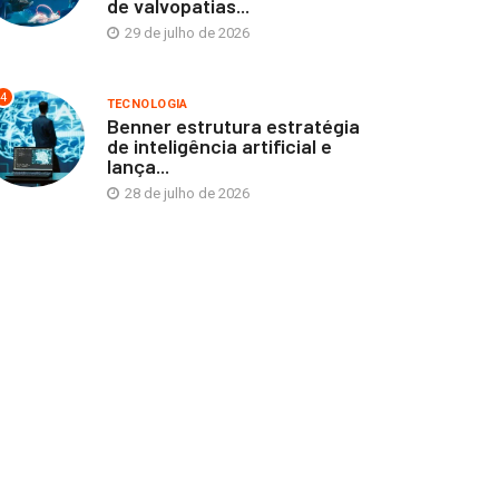
de valvopatias...
cnologia desenvolvida no
Moda e Arte
29 de julho de 2026
asil amplia possibilidades
3 de agosto de 2026
...
4
TECNOLOGIA
Benner estrutura estratégia
3 de agosto de 2026
de inteligência artificial e
lança...
28 de julho de 2026