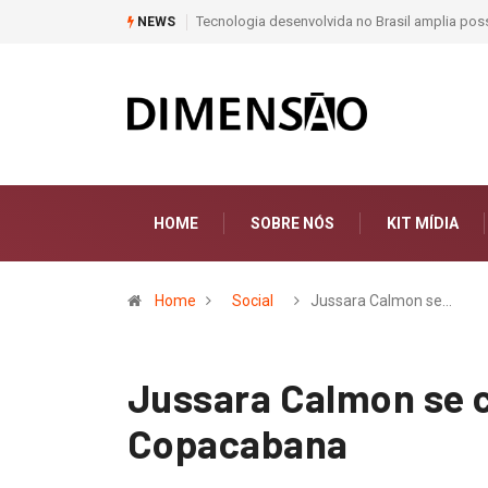
rasil amplia possibilidades na promoção da saúde preventiva
Moda e Arte
NEWS
HOME
SOBRE NÓS
KIT MÍDIA
Home
Social
Jussara Calmon se…
Jussara Calmon se c
Copacabana