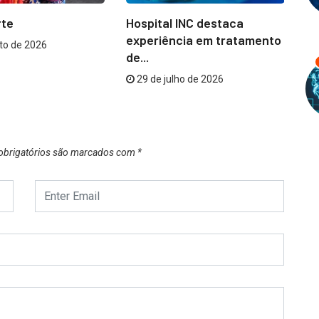
rte
Hospital INC destaca
Te
experiência em tratamento
Br
to de 2026
de...
na
29 de julho de 2026
brigatórios são marcados com
*