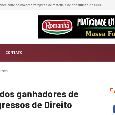
e passa a contar histórias; Forward aposta na curadoria como novo luxo
CONTATO
nomes…
 dos ganhadores de
gressos de Direito