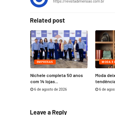
https://revistadimensao.com.br
Related post
EMPRESAS
MODA E 
nvolvida no
Nichele completa 50 anos
Moda deix
sibilidades
com 14 lojas...
tendência
6 de agosto de 2026
6 de agos
26
Leave a Reply