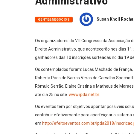
Administrativo
Susan Knoll Rocha
GENTE&NEGÓCIOS
Os organizadores do VIII Congresso da Associação d
Direito Administrativo, que acontecerão nos dias 1º
ganhadores das 10 inscrições sorteadas no dia 19 de
Os contemplados foram: Lucas Machado de França, Ma
Roberta Paes de Barros Veras de Carvalho Spechotto, 
Rômulo Serrão, Elaine Cristina e Matheus de Moraes O
até dia 25 no site
www.ipda.net.br
.
Os eventos têm por objetivos apontar possíveis sol
contribuir efetivamente para aperfeiçoar o sistema 
em
http://efeitoeventos.com.br/
ipda2018/inscricao