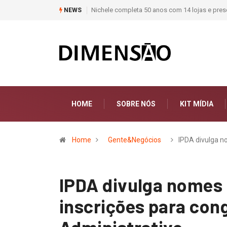
jistas de materiais de construção do Brasil
Moda deixa de seguir tendências 
NEWS
HOME
SOBRE NÓS
KIT MÍDIA
Home
Gente&Negócios
IPDA divulga 
IPDA divulga nomes
inscrições para con