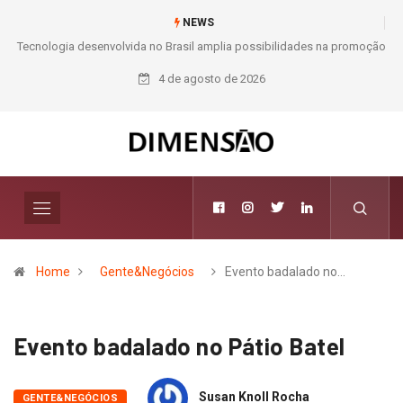
NEWS
oção
Moda e Arte
4 de agosto de 2026
Home
Gente&Negócios
Evento badalado no…
Evento badalado no Pátio Batel
Susan Knoll Rocha
GENTE&NEGÓCIOS