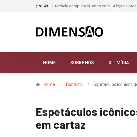
os com 14 lojas e presença entre os maiores varejistas de materiais de const
NEWS
HOME
SOBRE NÓS
KIT MÍDIA
Home
Tiomkim
Espetáculos icônicos 
Espetáculos icônico
em cartaz