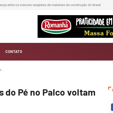
rução do Brasil
Moda deixa de seguir tendências e passa a contar histórias; 
CONTATO
do…
s do Pé no Palco voltam