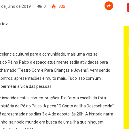
 de julho de 2019
0
802
xcelência cultural para a comunidade, mais uma vez se
 do Pé no Palco o espaço atualmente sedia atividades para
o, chamado “Teatro Com e Para Crianças e Jovens”, vem sendo
ncontros, apresentações e muito mais. Tudo isso com um
a permear a vida das pessoas.
 inserido nestas comemorações. E a forma escolhida foi a
história do Pé no Palco. A peça “O Conto da Ilha Desconhecida”,
resentada nos dias 3 e 4 de agosto, às 20h. A história narra
onho: sair pelo mundo em busca de uma ilha que ninguém