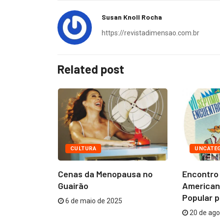
Susan Knoll Rocha
https://revistadimensao.com.br
Related post
gville
19
CULTURA
UNCATE
Cenas da Menopausa no
Encontro
Guairão
American
Popular p
6 de maio de 2025
20 de ago