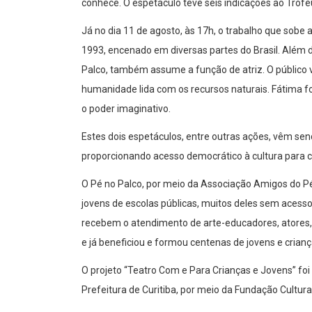
conhece. O espetáculo teve seis indicações ao Trofé
Já no dia 11 de agosto, às 17h, o trabalho que sobe a
1993, encenado em diversas partes do Brasil. Além de
Palco, também assume a função de atriz. O público 
humanidade lida com os recursos naturais. Fátima fo
o poder imaginativo.
Estes dois espetáculos, entre outras ações, vêm se
proporcionando acesso democrático à cultura para c
O Pé no Palco, por meio da Associação Amigos do Pé 
jovens de escolas públicas, muitos deles sem acesso
recebem o atendimento de arte-educadores, atores, 
e já beneficiou e formou centenas de jovens e crianç
O projeto “Teatro Com e Para Crianças e Jovens” foi 
Prefeitura de Curitiba, por meio da Fundação Cultural