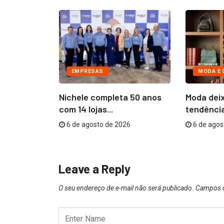
EMPRESAS
MODA E 
nvolvida no
Nichele completa 50 anos
Moda deix
sibilidades
com 14 lojas...
tendência
6 de agosto de 2026
6 de agos
26
Leave a Reply
O seu endereço de e-mail não será publicado.
Campos o