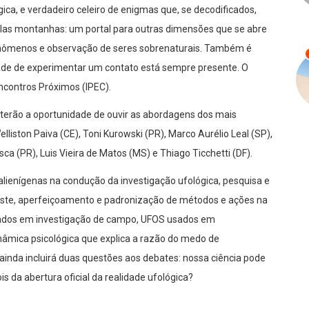
gica, e verdadeiro celeiro de enigmas que, se decodificados,
las montanhas: um portal para outras dimensões que se abre
nômenos e observação de seres sobrenaturais. Também é
dade de experimentar um contato está sempre presente. O
Encontros Próximos (IPEC).
s terão a oportunidade de ouvir as abordagens dos mais
elliston Paiva (CE), Toni Kurowski (PR), Marco Aurélio Leal (SP),
asca (PR), Luis Vieira de Matos (MS) e Thiago Ticchetti (DF).
 alienígenas na condução da investigação ufológica, pesquisa e
deste, aperfeiçoamento e padronização de métodos e ações na
evelados em investigação de campo, UFOS usados em
inâmica psicológica que explica a razão do medo de
o ainda incluirá duas questões aos debates: nossa ciência pode
is da abertura oficial da realidade ufológica?