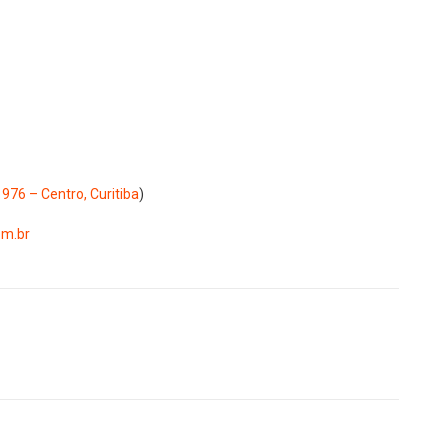
976 – Centro, Curitiba
)
om.br