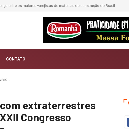
ntar histórias; Forward aposta na curadoria como novo luxo
CONTATO
vívio…
 com extraterrestres
 XXII Congresso