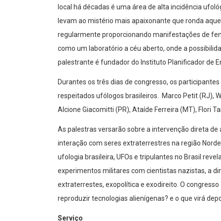
local há décadas é uma área de alta incidência ufoló
levam ao mistério mais apaixonante que ronda aque
regularmente proporcionando manifestações de fe
como um laboratório a céu aberto, onde a possibili
palestrante é fundador do Instituto Planificador de 
Durantes os três dias de congresso, os participante
respeitados ufólogos brasileiros. Marco Petit (RJ), W
Alcione Giacomitti (PR), Ataíde Ferreira (MT), Flori T
As palestras versarão sobre a intervenção direta de
interação com seres extraterrestres na região Nor
ufologia brasileira, UFOs e tripulantes no Brasil r
experimentos militares com cientistas nazistas, a d
extraterrestes, exopolítica e exodireito. O congress
reproduzir tecnologias alienígenas? e o que virá depo
Serviço