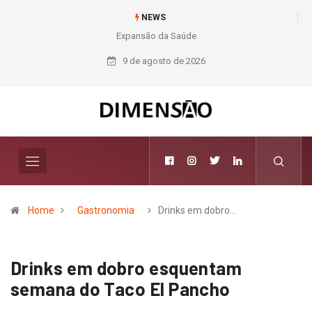
NEWS
Expansão da Saúde
Nichele completa
50 anos com 14
9 de agosto de 2026
lojas e presença
entre os maiores
varejistas de
materiais de
construção do
Brasil
Home
Gastronomia
Drinks em dobro…
Drinks em dobro esquentam
semana do Taco El Pancho