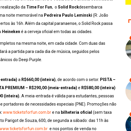
 realização da
Time For Fun
, o
Solid Rock
desembarca
ma noite memorável na
Pedreira Paulo Leminski
(R: João
bertos às 16h. Além da capital paranaense, o Solid Rock passa
 A
Heineken
é a cerveja oficial em todas as cidades.
 completos na mesma noite, em cada cidade. Com duas das
dará a partida para cada dia de música, seguidos pelos
ânicos do Deep Purple.
-entrada)
a
R$660,00 (inteira)
, de acordo com o setor.
PISTA –
ISTA PREMIUM – R$290,00 (meia-entrada)
e
R$580,00 (inteira)
 (inteira).
A meia-entrada é válida para estudantes, pessoas
 e portadores de necessidades especiais (PNE). Promoções não
e:
www.ticketsforfun.com.br
e
na
bilheteria oficial
(sem taxa
iato Parigot de Souza, 600, de segunda a sábado: das 11h às
www.ticketsforfun.com.br
e nos pontos de venda no