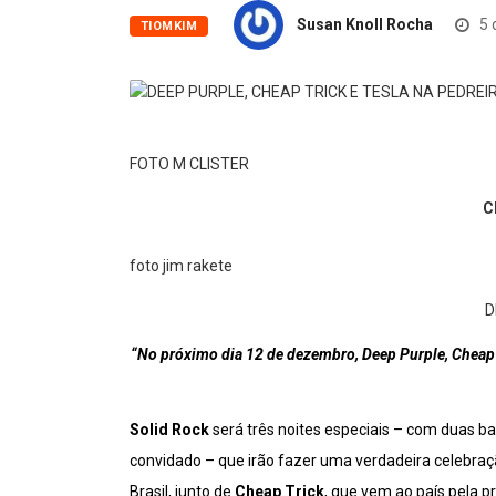
Susan Knoll Rocha
5 
TIOMKIM
FOTO M CLISTER
C
foto jim rakete
D
“No próximo dia 12 de dezembro, Deep Purple, Cheap
Solid Rock
será três noites especiais – com duas ba
convidado – que irão fazer uma verdadeira celebraç
Brasil, junto de
Cheap Trick
, que vem ao país pela p