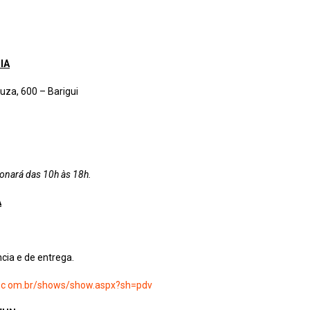
IA
uza, 600 – Barigui
ionará das 10h às 18h.
A
ncia e de entrega.
un.c om.br/shows/show.aspx?sh=pdv