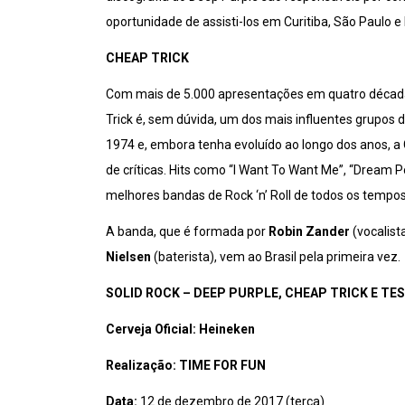
oportunidade de assisti-los em Curitiba, São Paulo e 
CHEAP TRICK
Com mais de 5.000 apresentações em quatro década
Trick é, sem dúvida, um dos mais influentes grupos 
1974 e, embora tenha evoluído ao longo dos anos, a
de críticas. Hits como “I Want To Want Me”, “Dream
melhores bandas de Rock ‘n’ Roll de todos os tempo
A banda, que é formada por
Robin Zander
(vocalist
Nielsen
(baterista), vem ao Brasil pela primeira vez.
SOLID ROCK – DEEP PURPLE, CHEAP TRICK E TE
Cerveja Oficial: Heineken
Realização: TIME FOR FUN
Data:
12 de dezembro de 2017 (terça)