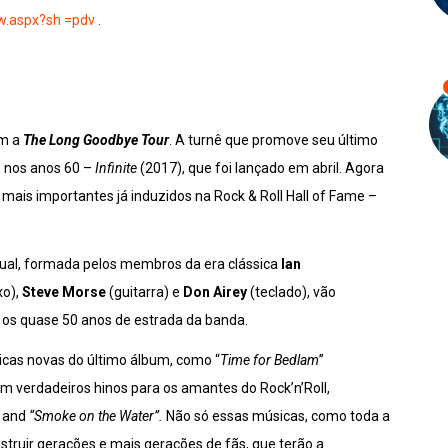
ow.aspx?sh =pdv
.
om a
The Long Goodbye Tour
. A turnê que promove seu último
, nos anos 60 –
Infinite
(2017), que foi lançado em abril. Agora
mais importantes já induzidos na Rock & Roll Hall of Fame –
ual, formada pelos membros da era clássica
Ian
xo),
Steve Morse
(guitarra) e
Don Airey
(teclado), vão
e os quase 50 anos de estrada da banda.
icas novas do último álbum, como “
Time for Bedlam
”
am verdadeiros hinos para os amantes do Rock’n’Roll,
”
and
“Smoke on the Water”.
Não só essas músicas, como toda a
struir gerações e mais gerações de fãs, que terão a