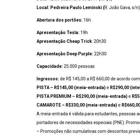
Local: Pedreira Paulo Leminski (
R: João Gava, s/n)
Abertura dos portões:
16h
Apresentação Tesla:
19h
Apresentação Cheap Trick
: 20h30
Apresentação Deep Purple:
22h30
Capacidade:
25.000 pessoas
Ingressos:
de R$ 145,00 a R$ 660,00 de acordo com
PISTA – R$145,00 (meia-entrada)
e
R$290,00 (intei
PISTA PREMIUM – R$290,00 (meia-entrada)
e
R$58
CAMAROTE – R$330,00 (meia-entrada)
e
R$660,00 
A meia-entrada é válida para estudantes, pessoas a
portadores de necessidades especiais (PNE). Promoç
–
Promoções não cumulativas com descontos previst