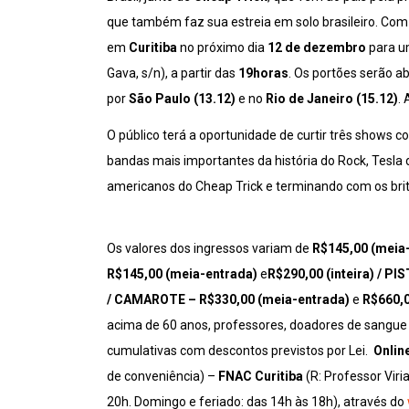
que também faz sua estreia em solo brasileiro. Com
em
Curitiba
no próximo dia
12 de dezembro
para u
Gava, s/n), a partir das
19horas
. Os portões serão a
por
São Paulo (13.12)
e no
Rio de Janeiro (15.12)
.
O público terá a oportunidade de curtir três shows
bandas mais importantes da história do Rock, Tesla 
americanos do Cheap Trick e terminando com os brit
Os valores dos ingressos variam de
R$145,00 (meia
R$145,00 (meia-entrada)
e
R$290,00 (inteira) / P
/ CAMAROTE – R$330,00 (meia-entrada)
e
R$660,00
acima de 60 anos, professores, doadores de sangue
cumulativas com descontos previstos por Lei.
Onlin
de conveniência) –
FNAC Curitiba
(R: Professor Vir
20h. Domingo e feriado: das 14h às 18h
), através do