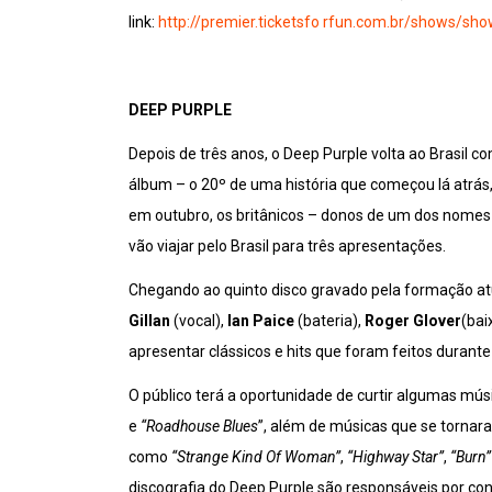
link:
http://premier.ticketsfo rfun.com.br/shows/sh
DEEP PURPLE
Depois de três anos, o Deep Purple volta ao Brasil c
álbum – o 20º de uma história que começou lá atrás
em outubro, os britânicos – donos de um dos nomes 
vão viajar pelo Brasil para três apresentações.
Chegando ao quinto disco gravado pela formação at
Gillan
(vocal),
Ian Paice
(bateria),
Roger Glover
(bai
apresentar clássicos e hits que foram feitos durant
O público terá a oportunidade de curtir algumas mús
e
“Roadhouse Blues
”, além de músicas que se tornar
como
“Strange Kind Of Woman”
,
“Highway Star”
,
“Burn
discografia do Deep Purple são responsáveis por con