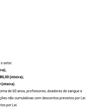
 o setor
.
ra);
0,00 (inteira);
(inteira).
cima de 60 anos, professores, doadores de sangue e
ões não cumulativas com descontos previstos por Lei.
os por Lei