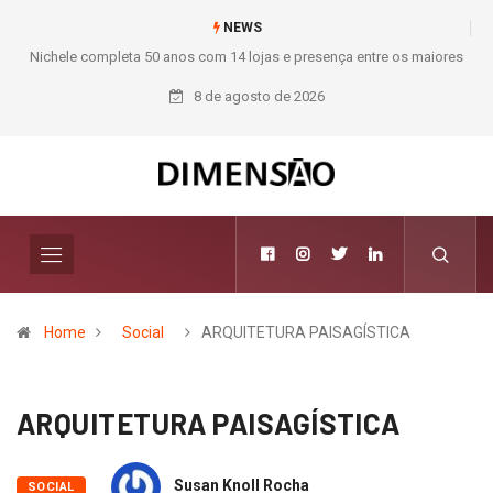
NEWS
s
Moda deixa de seguir tendências e passa a contar histórias; Forward
aposta na curadoria como novo luxo
8 de agosto de 2026
Home
Social
ARQUITETURA PAISAGÍSTICA
ARQUITETURA PAISAGÍSTICA
Susan Knoll Rocha
SOCIAL