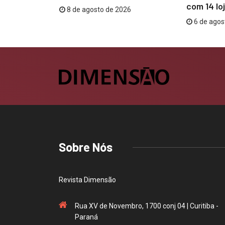
sa...
com 14 loj
8 de agosto de 2026
26
6 de agos
Sobre Nós
Revista Dimensão
Rua XV de Novembro, 1700 conj 04 | Curitiba -
Paraná