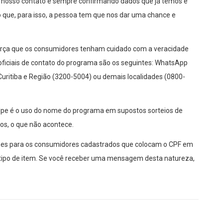
O nosso contato é sempre confirmando dados que já temos e
Só que, para isso, a pessoa tem que nos dar uma chance e
orça que os consumidores tenham cuidado com a veracidade
ficiais de contato do programa são os seguintes: WhatsApp
Curitiba e Região (3200-5004) ou demais localidades (0800-
lpe é o uso do nome do programa em supostos sorteios de
os, o que não acontece.
hões para os consumidores cadastrados que colocam o CPF em
m tipo de item. Se você receber uma mensagem desta natureza,