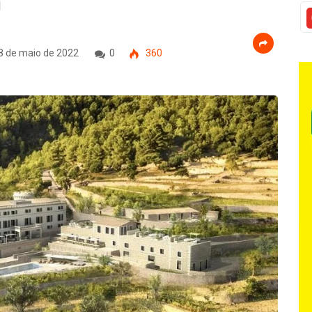
a
8 de maio de 2022
0
360