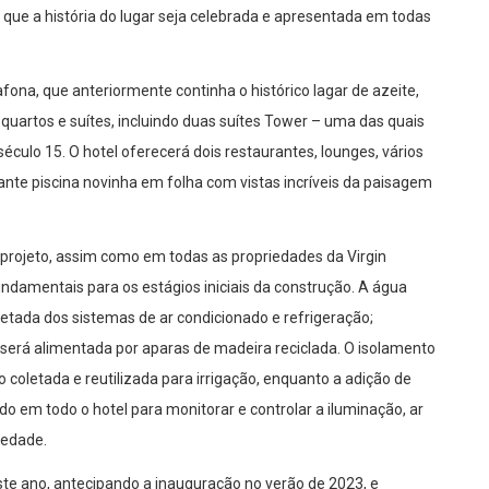
do que a história do lugar seja celebrada e apresentada em todas
afona, que anteriormente continha o histórico lagar de azeite,
 quartos e suítes, incluindo duas suítes Tower – uma das quais
culo 15. O hotel oferecerá dois restaurantes, lounges, vários
nante piscina novinha em folha com vistas incríveis da paisagem
 projeto, assim como em todas as propriedades da Virgin
undamentais para os estágios iniciais da construção. A água
etada dos sistemas de ar condicionado e refrigeração;
será alimentada por aparas de madeira reciclada. O isolamento
o coletada e reutilizada para irrigação, enquanto a adição de
o em todo o hotel para monitorar e controlar a iluminação, ar
iedade.
ste ano, antecipando a inauguração no verão de 2023, e