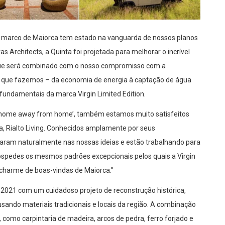
te marco de Maiorca tem estado na vanguarda de nossos planos
s Architects, a Quinta foi projetada para melhorar o incrível
 que será combinado com o nosso compromisso com a
 o que fazemos – da economia de energia à captação de água
fundamentais da marca Virgin Limited Edition.
e `home away from home’, também estamos muito satisfeitos
ca, Rialto Living. Conhecidos amplamente por seus
ixaram naturalmente nas nossas ideias e estão trabalhando para
hóspedes os mesmos padrões excepcionais pelos quais a Virgin
 charme de boas-vindas de Maiorca.”
021 com um cuidadoso projeto de reconstrução histórica,
e usando materiais tradicionais e locais da região. A combinação
 como carpintaria de madeira, arcos de pedra, ferro forjado e