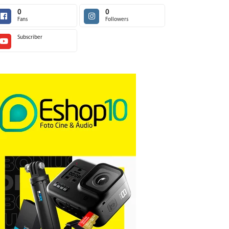
0
0
Fans
Followers
Subscriber