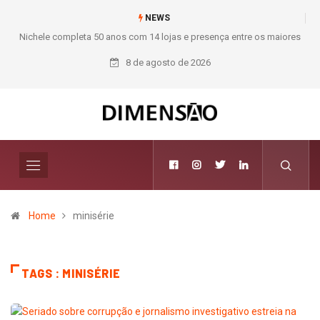
NEWS
Nichele completa 50 anos com 14 lojas e presença entre os maiores
M
varejistas de materiais de construção do Brasil
8 de agosto de 2026
Home
minisérie
TAGS : MINISÉRIE