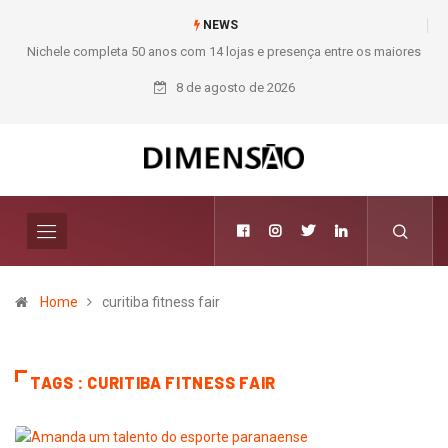
NEWS
Nichele completa 50 anos com 14 lojas e presença entre os maiores
Mod
varejistas de materiais de construção do Brasil
8 de agosto de 2026
Home
curitiba fitness fair
TAGS : CURITIBA FITNESS FAIR