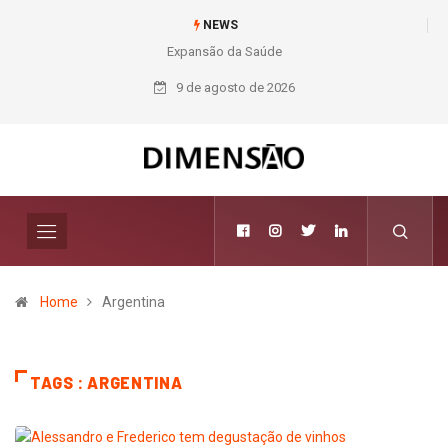
NEWS
Expansão da Saúde
Nichele completa
50 anos com 14
9 de agosto de 2026
lojas e presença
entre os maiores
varejistas de
materiais de
construção do
Brasil
Home
Argentina
TAGS : ARGENTINA