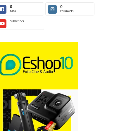
0
0
Fans
Followers
Subscriber