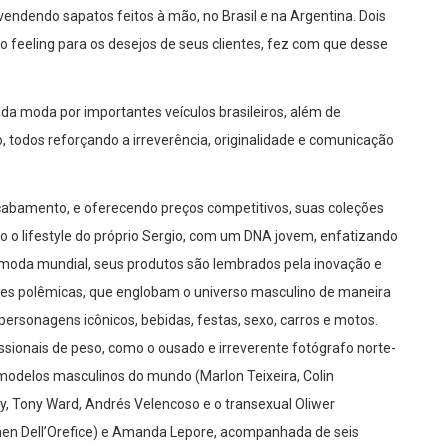
vendendo sapatos feitos à mão, no Brasil e na Argentina. Dois
o feeling para os desejos de seus clientes, fez com que desse
da moda por importantes veículos brasileiros, além de
todos reforçando a irreverência, originalidade e comunicação
acabamento, e oferecendo preços competitivos, suas coleções
o lifestyle do próprio Sergio, com um DNA jovem, enfatizando
 moda mundial, seus produtos são lembrados pela inovação e
ões polêmicas, que englobam o universo masculino de maneira
rsonagens icônicos, bebidas, festas, sexo, carros e motos.
issionais de peso, como o ousado e irreverente fotógrafo norte-
modelos masculinos do mundo (Marlon Teixeira, Colin
ry, Tony Ward, Andrés Velencoso e o transexual Oliwer
men Dell’Orefice) e Amanda Lepore, acompanhada de seis