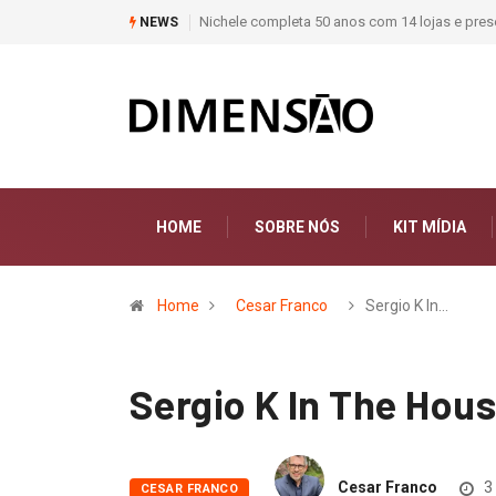
Moda deixa de seguir tendências e passa a co
NEWS
HOME
SOBRE NÓS
KIT MÍDIA
Home
Cesar Franco
Sergio K In…
Sergio K In The Hou
Cesar Franco
3
CESAR FRANCO