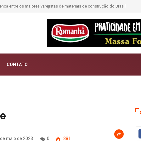
ntar histórias; Forward aposta na curadoria como novo luxo
CONTATO
se
 de maio de 2023
0
381