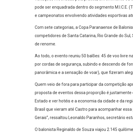
pode ser enquadrada dentro do segmento M.I.C.E. (
e campeonatos envolvendo atividades esportivas a
Com sete categorias, a Copa Paranaense de Balonism
competidores de Santa Catarina, Rio Grande do Sul,
de renome.
Ao todo, o evento reuniu 50 balões: 45 de voo livre 
por cordas de segurança, subindo e descendo de for
panorâmica e a sensação de voar), que fizeram alegr
Quem veio de fora para participar da competição apr
proposta de eventos dessa proporção é justamente 
Estado e ver hotéis e a economia da cidade e da r
Brasil que vieram até Castro para acompanhar ess
Gerais”, ressaltou Leonaldo Paranhos, secretário es
O balonista Reginaldo de Souza viajou 2.145 quilômet