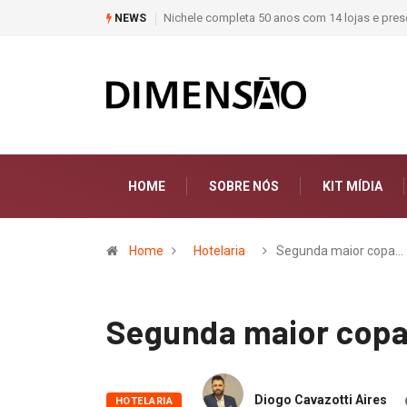
teriais de construção do Brasil
Moda deixa de seguir tendências e passa a co
NEWS
HOME
SOBRE NÓS
KIT MÍDIA
Home
Hotelaria
Segunda maior copa…
Segunda maior copa 
Diogo Cavazotti Aires
HOTELARIA