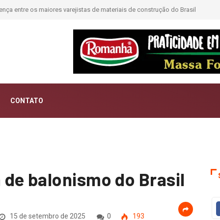
ntar histórias; Forward aposta na curadoria como novo luxo
CONTATO
de balonismo do Brasil
15 de setembro de 2025
0
193