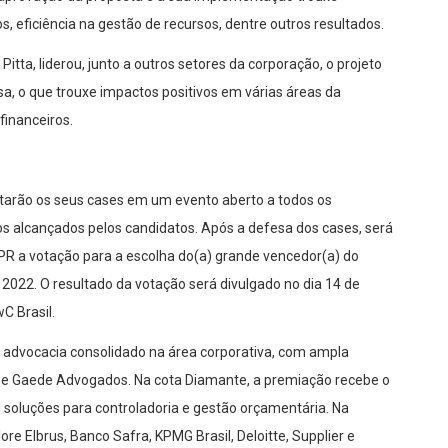
os, eficiência na gestão de recursos, dentre outros resultados.
itta, liderou, junto a outros setores da corporação, o projeto
, o que trouxe impactos positivos em várias áreas da
financeiros.
ntarão os seus
cases
em um evento aberto a todos os
os alcançados pelos candidatos. Após a defesa dos
cases
, será
-PR
a votação para a escolha do
(a)
grande vencedor
(a)
do
s
202
2
. O resultado da votação será divulgado no dia 14 de
wC Brasil.
e advocacia consolidado na área corpora
tiva, com ampla
lva e Gaede Advogados. Na cota Diamante, a premiação recebe o
 soluções para controladoria e gestão orçamentária. Na
re Elbrus, Banco Safra, KPMG Brasil, Deloitte, Supplier e