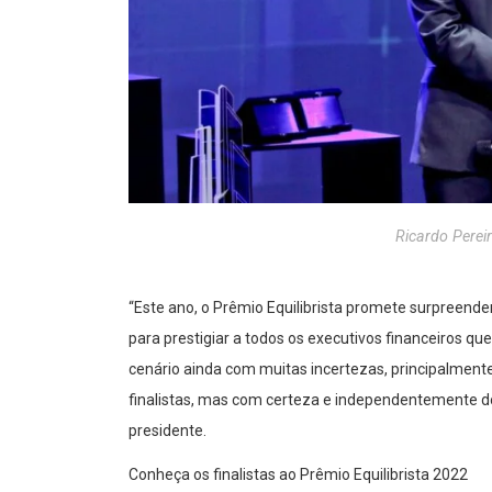
Ricardo Perei
“Este ano, o Prêmio Equilibri
sta promete surpreende
para prestigiar a todos os executivos financeiros q
cenário ainda
com
muita
s
incerteza
s
,
principalmente
finalistas, mas com certeza e independentemente do
presidente.
Conheça os finalistas ao Prêmio Equilibrista 2022