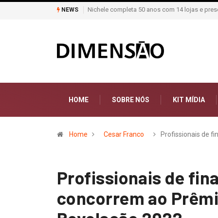
teriais de construção do Brasil
Moda deixa de seguir tendências e passa a co
NEWS
HOME
SOBRE NÓS
KIT MÍDIA
Home
Cesar Franco
Profissionais de f
Profissionais de fi
concorrem ao Prêmio