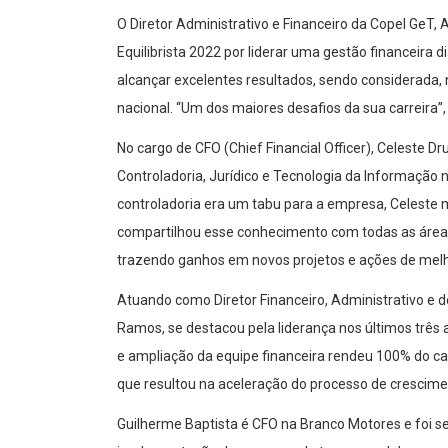
O Diretor Administrativo e Financeiro da Copel
GeT
,
A
Equilibrista 2022 por liderar uma gestão financeira d
alcançar excelentes resultados, sendo considerada,
nacional. “Um dos maiores desafios da sua carreira”,
No cargo de CFO (
Chief
Financial Officer
), Celeste Dr
Controladoria, Jurídico e Tecnologia da Informação
controladoria era um tabu para a empresa, Celeste 
compartilhou esse conhecimento com todas as áreas.
trazendo ganhos em novos projetos e ações de melh
Atuando como Diretor Financeiro, Administrativo e d
Ramos, se destacou pela liderança nos últimos três
e ampliação da equipe financeira rendeu 100% do ca
que resultou na aceleração do processo de crescime
Guilherme Ba
p
tista é CFO na Branco Motores e foi 