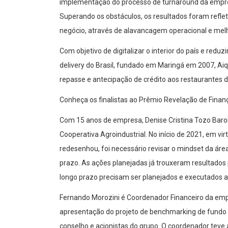
implementação do processo de
turnaround
da empr
Superando os obstáculos, os resultados foram reflet
negócio, através de alavancagem operacional e melho
Com objetivo de digitalizar o interior do país e reduzi
delivery do Brasil, fundado em Maringá em 2007,
Ai
repasse e antecipação de crédito aos restaurantes 
Conheça os finalistas ao Prêmio Revelação de Fina
Com 15 anos de empresa, Denise Cristina
Tozo
Baron
Cooperativa Agroindustrial. No início de 2021, em v
redesenhou, foi necessário revisar o
mindset
da área
prazo. As ações planejadas já trouxeram resultados
longo prazo precisam ser planejados e executados 
Fernando
Morozini
é Coordenador Financeiro da empr
apresentação do projeto de
benchmarking
de fundo 
conselho e acionistas do grupo. O coordenador tev