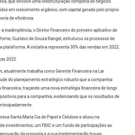
esa, que envolve um
a reestruturação completa do negócio.
idos em crescimento orgânico, com capital gerado pelo próprio
ria de eficiência.
r a inadimplência, o Diretor Financeiro do primeiro aplicativo de
qfome
, Gustavo de Souza Rangel, estruturou os processos de
da plataforma. A iniciativa representa 30% das vendas em 2022.
nças 2022
, atualmente trabalha como Gerente Financeira na Lar
irtude do planejamento estratégico robusto que a companhia
 financeira, traçando uma nova estratégia financeira de longo
 positivos para a companhia, evidenciando que os resultados de
antecipadamente.
esa Santa Maria Cia de Papel e Celulose e atuou na
de investimentos, um FIDIC e um fundo de participações ao
e aprovação da proposta e a sua implementação trouxe