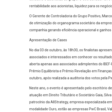
rentabilidade aos acionistas, liquidez para os negóci
O Gerente de Controladoria do Grupo Positivo, Marco P
de otimização do organograma societário da empresa
companhia gerando eficiência operacional e ganhos 
Apresentação de Cases
No dia 03 de outubro, às 18h30, os finalistas aprese
associados e interessados em conhecer os resultad
aberta apenas aos associados adimplentes
do IBEF
Prêmio E
quilibrista
e
Prêmio Revelação
em Finança
outubro, após realizada a auditoria dos votos pela P
Neste ano, o evento é apresentado pelo escritório d
atuação em Direito Tributário e Societário Gaia, Si
patrocínio da
AllStrategy
, empresa especializada em
modalidade Ouro, estã
o as empresas PwC Brasil, Valo