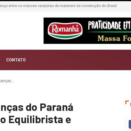
ntar histórias; Forward aposta na curadoria como novo luxo
CONTATO
inanças…
nanças do Paraná
 Equilibrista e