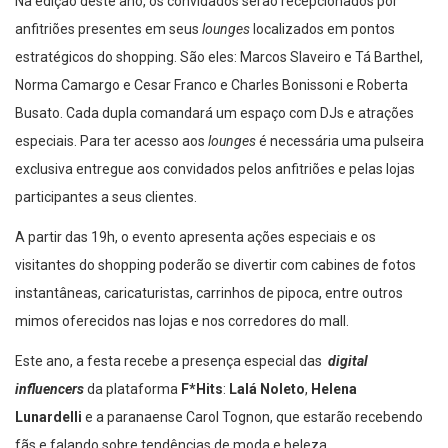
Na edição deste ano, os convidados serão recepcionados por
anfitriões presentes em seus
lounges
localizados em pontos
estratégicos do shopping. São eles: Marcos Slaveiro e Tá Barthel,
Norma Camargo e Cesar Franco e Charles Bonissoni e Roberta
Busato. Cada dupla comandará um espaço com DJs e atrações
especiais. Para ter acesso aos
lounges
é necessária uma pulseira
exclusiva entregue aos convidados pelos anfitriões e pelas lojas
participantes a seus clientes.
A partir das 19h, o evento apresenta ações especiais e os
visitantes do shopping poderão se divertir com cabines de fotos
instantâneas, caricaturistas, carrinhos de pipoca, entre outros
mimos oferecidos nas lojas e nos corredores do mall.
Este ano, a festa recebe a presença especial das
digital
influencers
da plataforma
F*Hits
:
Lalá Noleto
,
Helena
Lunardelli
e a paranaense Carol Tognon, que estarão recebendo
fãs e falando sobre tendências de moda e beleza.