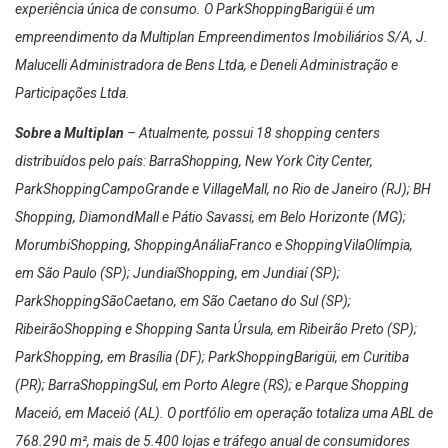
experiência única de consumo. O ParkShoppingBarigüi é um
empreendimento da Multiplan Empreendimentos Imobiliários S/A, J.
Malucelli Administradora de Bens Ltda, e Deneli Administração e
Participações Ltda.
Sobre a Multiplan
– Atualmente, possui 18 shopping centers
distribuídos pelo país: BarraShopping, New York City Center,
ParkShoppingCampoGrande e VillageMall, no Rio de Janeiro (RJ); BH
Shopping, DiamondMall e Pátio Savassi, em Belo Horizonte (MG);
MorumbiShopping, ShoppingAnáliaFranco e ShoppingVilaOlímpia,
em São Paulo (SP); JundiaíShopping, em Jundiaí (SP);
ParkShoppingSãoCaetano, em São Caetano do Sul (SP);
RibeirãoShopping e Shopping Santa Úrsula, em Ribeirão Preto (SP);
ParkShopping, em Brasília (DF); ParkShoppingBarigüi, em Curitiba
(PR); BarraShoppingSul, em Porto Alegre (RS); e Parque Shopping
Maceió, em Maceió (AL). O portfólio em operação totaliza uma ABL de
768.290 m², mais de 5.400 lojas e tráfego anual de consumidores