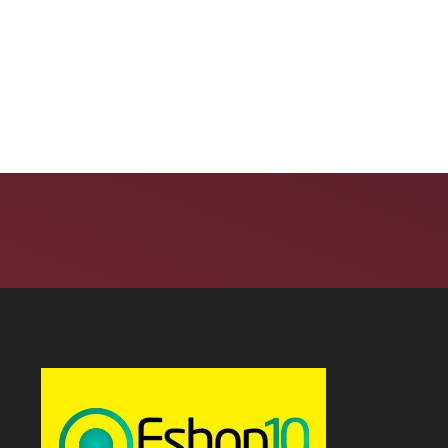
chele completa 50 anos
Moda deixa de seguir
m 14 lojas...
tendências e passa...
6 de agosto de 2026
6 de agosto de 2026