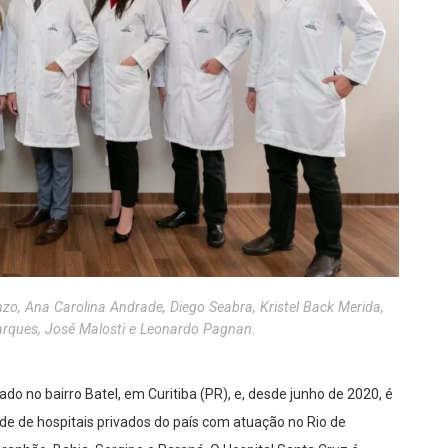
nzo, Ana Carolina Andrade, Diego Seabra, Kristel Back Merida,
rques, José Malosti e Leonardo Pagnan.
do no bairro Batel, em Curitiba (PR), e, desde junho de 2020, é
de de hospitais privados do país com atuação no Rio de