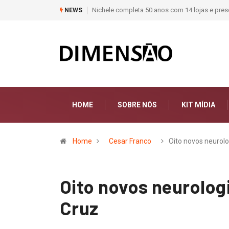
Moda deixa de seguir tendências e passa a co
NEWS
HOME
SOBRE NÓS
KIT MÍDIA
Home
Cesar Franco
Oito novos neurol
Oito novos neurolog
Cruz