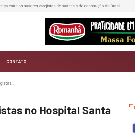
ntar histórias; Forward aposta na curadoria como novo luxo
CONTATO
ogistas…
istas no Hospital Santa