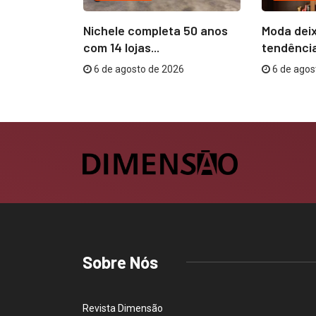
nvolvida no
Nichele completa 50 anos
Moda deix
sibilidades
com 14 lojas...
tendência
6 de agosto de 2026
6 de agos
26
Sobre Nós
Revista Dimensão